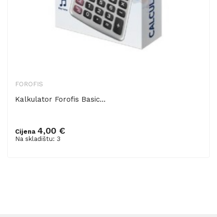
FOROFIS
Kalkulator Forofis Basic...
4,00 €
Cijena
Dodaj u košaricu
Na skladištu: 3