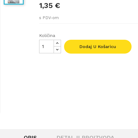
1,35 €
s PDV-om
Količina
Dodaj U Košaricu
OPIS
DETALJI PROIZVODA