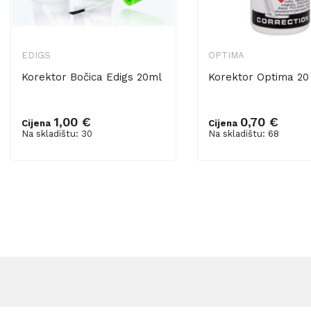
EDIGS
OPTIMA
Korektor Bočica Edigs 20ml
Korektor Optima 20
1,00 €
0,70 €
Cijena
Cijena
Dodaj u košaricu
Dodaj u košaricu
Na skladištu: 30
Na skladištu: 68