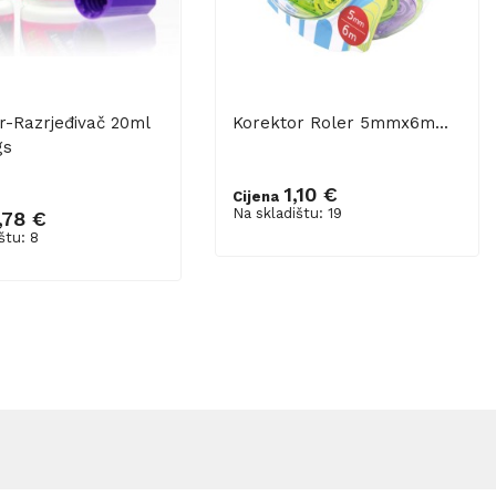
r-Razrjeđivač 20ml
Korektor Roler 5mmx6m...
gs
1,10 €
Cijena
Dodaj u košaricu
Na skladištu: 19
,78 €
u košaricu
štu: 8