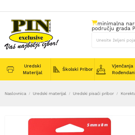
minimalna na
području grada P
Uredski
Vjenčanja 
Školski Pribor
Materijal
Rođendan
Naslovnica
Uredski materijal
Uredski pisaći pribor
Korekt