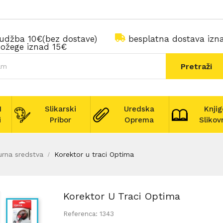
rudžba 10€(bez dostave)
besplatna dostava iz
ožege iznad 15€
Pretraži
I
Slikarski
Uredska
Knjig
i
Pribor
Oprema
Slikov
urna sredstva
Korektor u traci Optima
Korektor U Traci Optima
Referenca: 1343