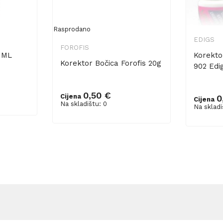
Rasprodano
EDIGS
FOROFIS
 ML
Korekto
Korektor Bočica Forofis 20g
902 Edi
0,50 €
Cijena
0
Cijena
Dodaj 
Na skladištu: 0
Na skladi