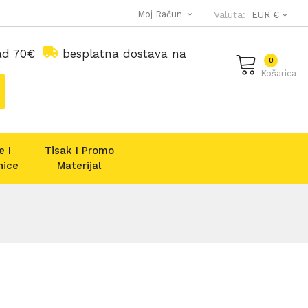
Moj Račun
Valuta:
EUR €
nad 70€
besplatna dostava na
0
Košarica
e I
Tisak I Promo
nice
Materijal