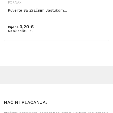
FORNAX
Kuverte Sa Zračnim Jastukom...
0,20 €
Cijena
Dodaj u košaricu
Na skladištu: 60
NAČINI PLAĆANJA:
Plaćanje gotovinom Internet bankarstvo Prilikom preuzimanja