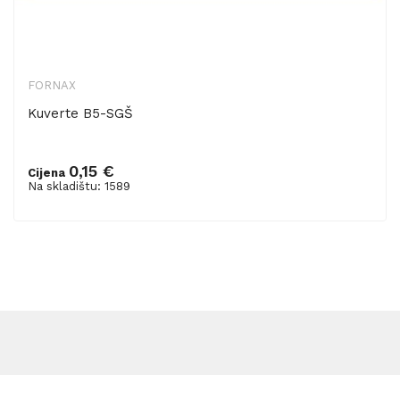
FORNAX
Kuverte B5-SGŠ
0,15 €
Cijena
Dodaj u košaricu
Na skladištu: 1589