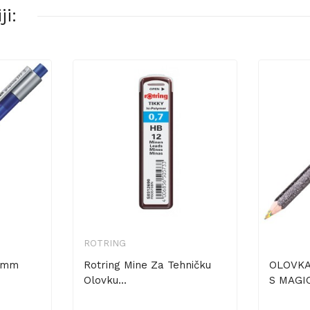
i:
ROTRING
,5mm
Rotring Mine Za Tehničku
OLOVKA
Olovku...
S MAGI