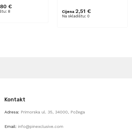
,80 €
u košaricu
2,51 €
štu: 8
Cijena
Na skladištu: 0
Kontakt
Adresa:
Primorska ul. 35, 34000, Požega
Email:
info@pinexclusive.com