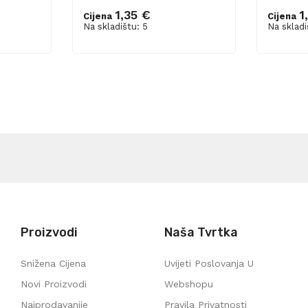
1,35 €
1
Cijena
Cijena
Dodaj u košaricu
Dodaj 
Na skladištu: 5
Na skladi
Proizvodi
Naša Tvrtka
Snižena Cijena
Uvijeti Poslovanja U
Novi Proizvodi
Webshopu
Najprodavanije
Pravila Privatnosti