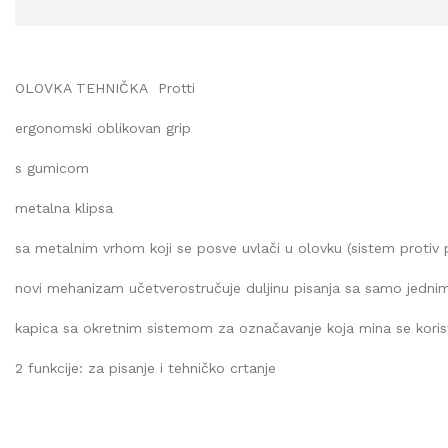
OLOVKA TEHNIČKA
Protti
ergonomski oblikovan grip
s gumicom
metalna klipsa
sa metalnim vrhom koji se posve uvlači u olovku (sistem protiv
novi mehanizam učetverostručuje duljinu pisanja sa samo jedni
kapica sa okretnim sistemom za označavanje koja mina se koristi
2 funkcije: za pisanje i tehničko crtanje