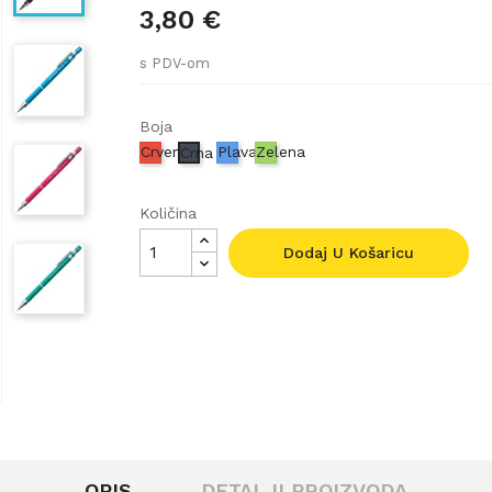
3,80 €
s PDV-om
Boja
Crvena
Plava
Zelena
Crna
Količina
Dodaj U Košaricu
OPIS
DETALJI PROIZVODA