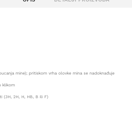
 pucanja mine); pritiskom vrha olovke mina se nadoknađuje
m klikom
 (3H, 2H, H, HB, B ili F)