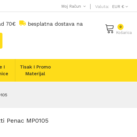
Moj Račun
Valuta:
EUR €
nad 70€
besplatna dostava na
0
Košarica
e I
Tisak I Promo
nice
Materijal
0105
tti Penac MP0105