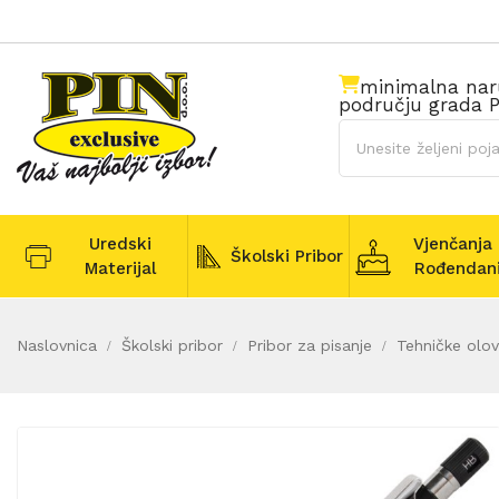
minimalna na
području grada P
Uredski
Vjenčanja 
Školski Pribor
Materijal
Rođendan
Naslovnica
Školski pribor
Pribor za pisanje
Tehničke olov