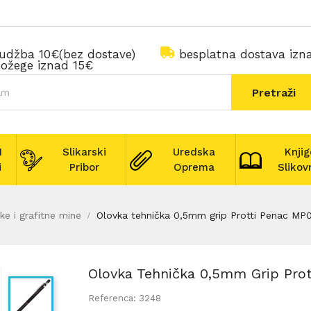
rudžba 10€(bez dostave)
besplatna dostava iz
ožege iznad 15€
Pretraži
I
Slikarski
Uredska
Knjig
i
Pribor
Oprema
Slikov
ke i grafitne mine
Olovka tehnička 0,5mm grip Protti Penac MP
Olovka Tehnička 0,5mm Grip Pro
Referenca: 3248