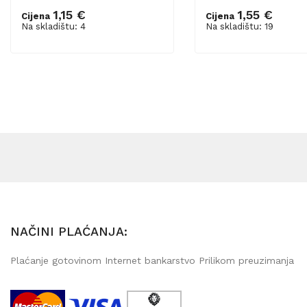
1,15 €
1,55 €
Cijena
Cijena
Dodaj u košaricu
Dodaj u košaricu
Na skladištu: 4
Na skladištu: 19
NAČINI PLAĆANJA:
Plaćanje gotovinom Internet bankarstvo Prilikom preuzimanja