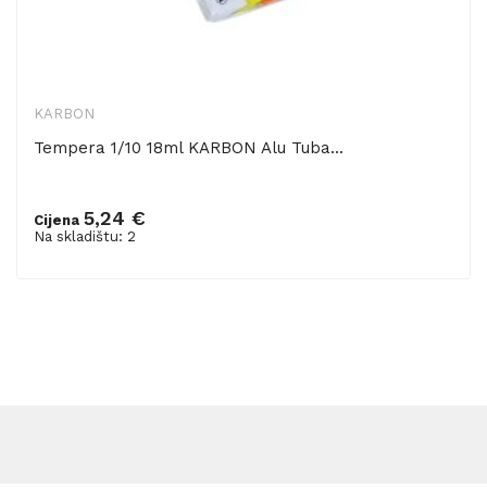
KARBON
Tempera 1/10 18ml KARBON Alu Tuba...
5,24 €
Cijena
Dodaj u košaricu
Na skladištu: 2