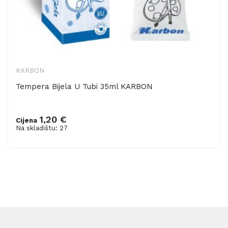
KARBON
Tempera Bijela U Tubi 35ml KARBON
1,20 €
Cijena
Dodaj u košaricu
Na skladištu: 27