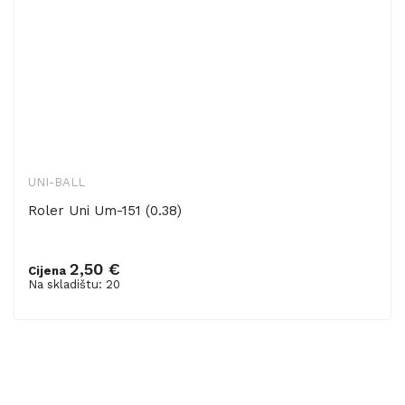
UNI-BALL
Roler Uni Um-151 (0.38)
2,50 €
Cijena
Dodaj u košaricu
Na skladištu: 20