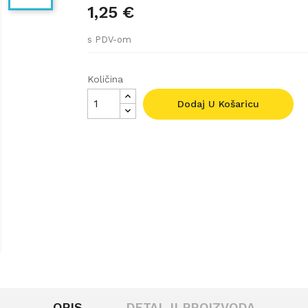
1,25 €
s PDV-om
Količina
Dodaj U Košaricu
OPIS
DETALJI PROIZVODA