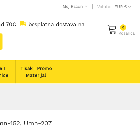
Moj Račun
Valuta:
EUR €
nad 70€
besplatna dostava na
0
Košarica
e I
Tisak I Promo
nice
Materijal
 Umn-152, Umn-207