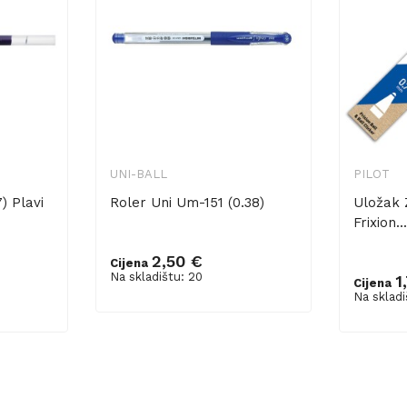
UNI-BALL
PILOT
) Plavi
Roler Uni Um-151 (0.38)
Uložak 
Frixion..
2,50 €
Cijena
Dodaj u košaricu
Na skladištu: 20
1
Cijena
Dodaj 
Na skladi