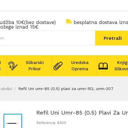
rudžba 10€(bez dostave)
besplatna dostava iz
ožege iznad 15€
Pretraži
I
Slikarski
Uredska
Knjig
i
Pribor
Oprema
Slikov
 ulošci
Refil Uni umr-85 (0.5) plavi za umn-152, umn-207
Refil Uni Umr-85 (0.5) Plavi Za
Referenca: 8400