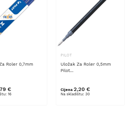
PILOT
Za Roler 0,7mm
Uložak Za Roler 0,5mm
.
Pilot...
,79 €
2,20 €
Cijena
u košaricu
Dodaj u košaricu
štu: 16
Na skladištu: 30