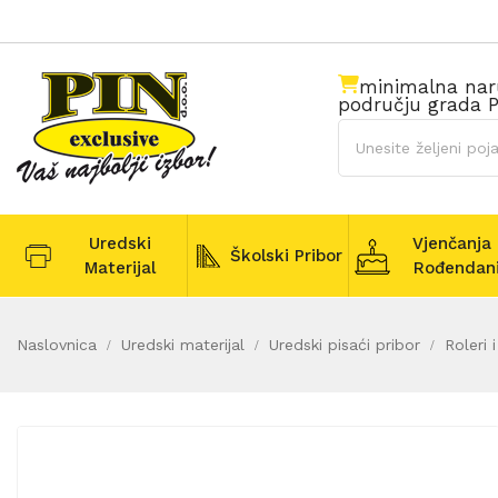
minimalna na
području grada P
Uredski
Vjenčanja 
Školski Pribor
Materijal
Rođendan
Naslovnica
Uredski materijal
Uredski pisaći pribor
Roleri i