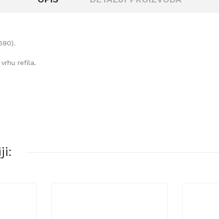
690).
vrhu refila.
i: