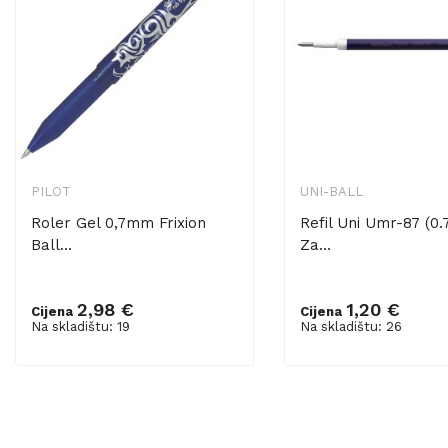
PILOT
UNI-BALL
Roler Gel 0,7mm Frixion
Refil Uni Umr-87 (0.7
Ball...
Za...
2,98 €
1,20 €
Cijena
Cijena
Dodaj u košaricu
Dodaj u košaricu
Na skladištu: 19
Na skladištu: 26