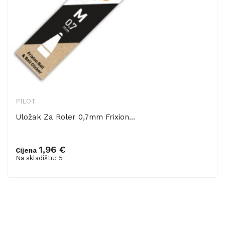
PILOT
Uložak Za Roler 0,7mm Frixion...
1,96 €
Cijena
Dodaj u košaricu
Na skladištu: 5