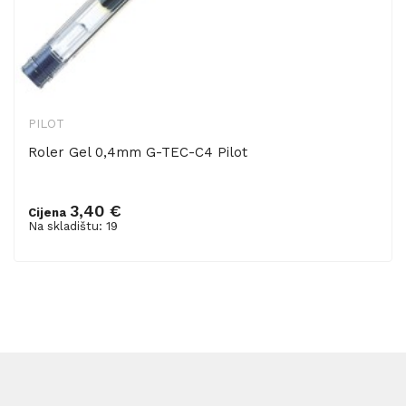
PILOT
Roler Gel 0,4mm G-TEC-C4 Pilot
3,40 €
Cijena
Dodaj u košaricu
Na skladištu: 19