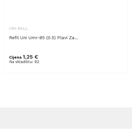
UNI-BALL
Refil Uni Umr-85 (0.5) Plavi Za...
1,25 €
Cijena
Dodaj u košaricu
Na skladištu: 92