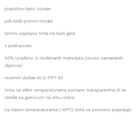
plastično tijelo olovke
piši-briši-ponovi model
termo-osjetljiva tinta na bazi gela
s poklopcem
50% izrađeno iz recikliranih materijala (izuzev zamjenjivih
dijelova)
rezervni uložak BLS-FR7-S3
tinta na višim temperaturama postane transparentna ili se
obriše sa gumicom na vrhu rolera
na niskim temperaturama (-10°C) tinta se ponovno pojavljuje