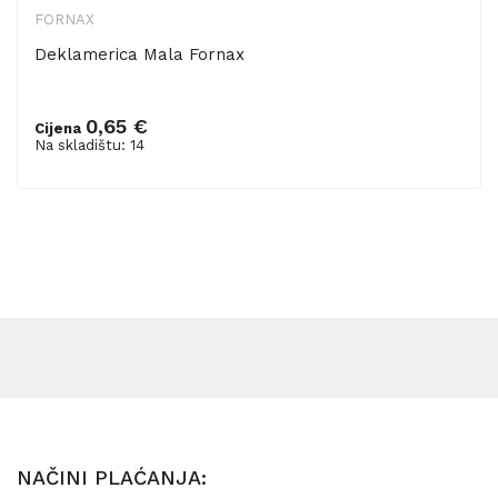
FORNAX
Deklamerica Mala Fornax
0,65 €
Cijena
Dodaj u košaricu
Na skladištu: 14
NAČINI PLAĆANJA: