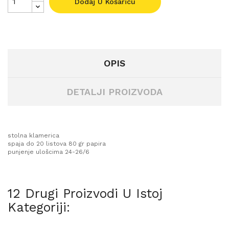
Dodaj U Košaricu
OPIS
DETALJI PROIZVODA
stolna klamerica
spaja do 20 listova 80 gr papira
punjenje ulošcima 24-26/6
12 Drugi Proizvodi U Istoj
Kategoriji: