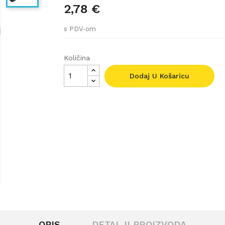
2,78 €
s PDV-om
Količina
Dodaj U Košaricu
OPIS
DETALJI PROIZVODA