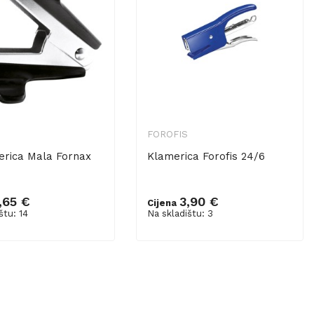
FOROFIS
rica Mala Fornax
Klamerica Forofis 24/6
,65 €
3,90 €
Cijena
u košaricu
Dodaj u košaricu
štu: 14
Na skladištu: 3