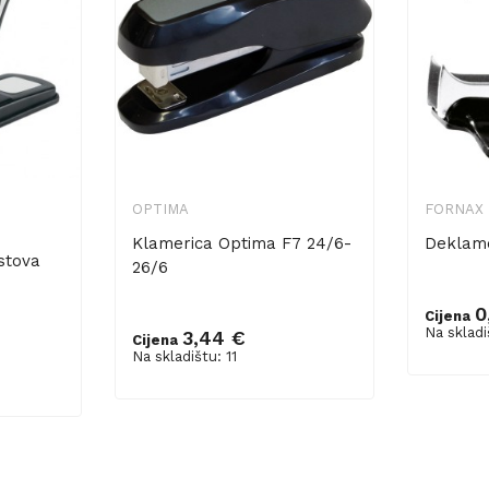
OPTIMA
FORNAX
Klamerica Optima F7 24/6-
Deklame
stova
26/6
0
Cijena
Dodaj 
Na skladi
3,44 €
Cijena
Dodaj u košaricu
Na skladištu: 11