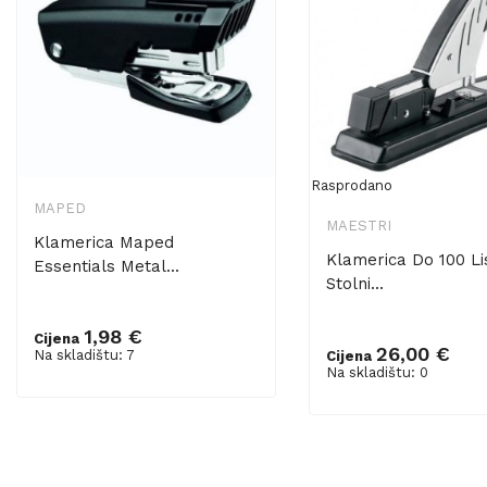
Rasprodano
MAPED
MAESTRI
Klamerica Maped
Klamerica Do 100 Li
Essentials Metal...
Stolni...
1,98 €
Cijena
Dodaj u košaricu
26,00 €
Na skladištu: 7
Cijena
Na skladištu: 0