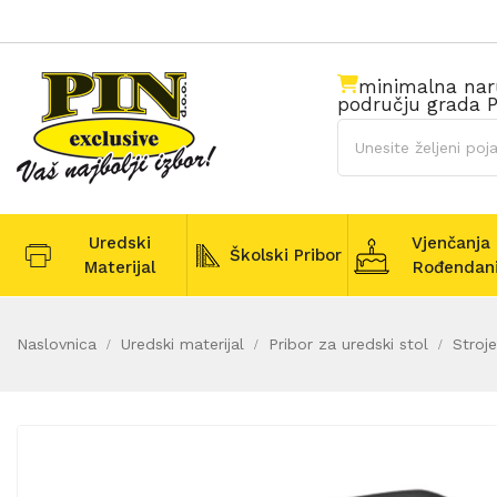
minimalna na
području grada P
Uredski
Vjenčanja 
Školski Pribor
Materijal
Rođendan
Naslovnica
Uredski materijal
Pribor za uredski stol
Stroje