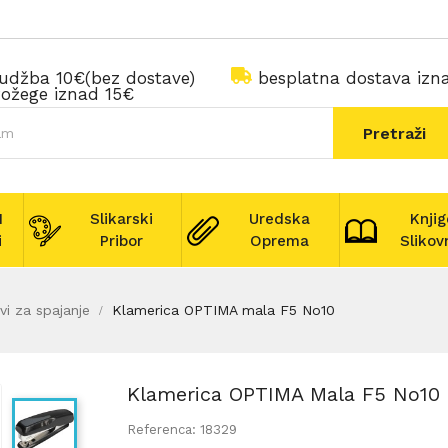
rudžba 10€(bez dostave)
besplatna dostava iz
ožege iznad 15€
Pretraži
I
Slikarski
Uredska
Knjig
i
Pribor
Oprema
Slikov
vi za spajanje
Klamerica OPTIMA mala F5 No10
Klamerica OPTIMA Mala F5 No10
Referenca: 18329