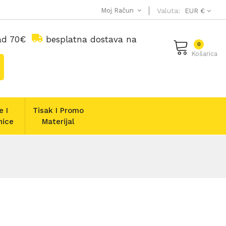
Moj Račun
Valuta:
EUR €
nad 70€
besplatna dostava na
0
Košarica
e I
Tisak I Promo
nice
Materijal