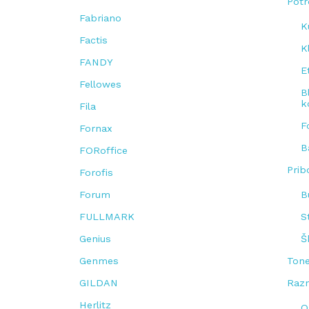
Potr
Fabriano
K
Factis
K
FANDY
E
Fellowes
B
k
Fila
F
Fornax
B
FORoffice
Prib
Forofis
Forum
B
FULLMARK
S
Genius
Š
Genmes
Tone
GILDAN
Razn
Herlitz
O