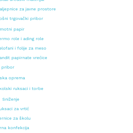
aljepnice za javne prostore
ošni trgovački pribor
motni papir
ermo role i ading role
elofani i folije za meso
andit papirnate vrećice
 pribor
lska oprema
kolski ruksaci i torbe
Sniženje
uksaci za vrtić
ernice za školu
rna konfekcija