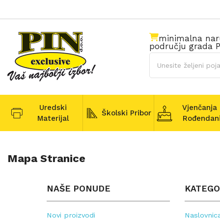
minimalna na
području grada P
Uredski
Vjenčanja 
Školski Pribor
Materijal
Rođendan
Mapa Stranice
NAŠE PONUDE
KATEGO
Novi proizvodi
Naslovnic