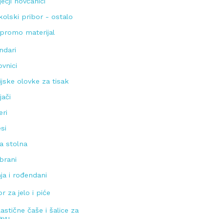
ječji novčanici
kolski pribor - ostalo
 promo materijal
ndari
vnici
jske olovke za tisak
jači
eri
si
 stolna
brani
ja i rođendani
or za jelo i piće
lastične čaše i šalice za
avu