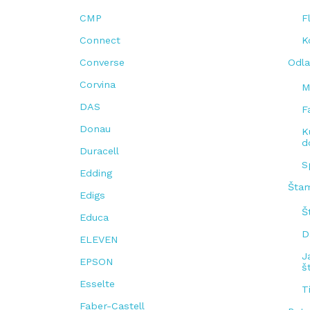
CMP
F
Connect
K
Converse
Odla
Corvina
M
DAS
F
Donau
K
d
Duracell
S
Edding
Štam
Edigs
Š
Educa
D
ELEVEN
J
EPSON
š
Esselte
T
Faber-Castell