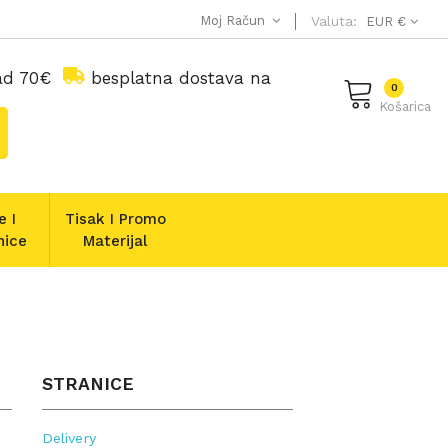
Moj Račun
Valuta:
EUR €
nad 70€
besplatna dostava na
0
Košarica
e I
Tisak I Promo
nice
Materijal
STRANICE
Delivery