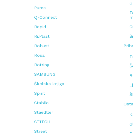
G
Puma
T
Q-Connect
m
Rapid
G
Ri.Plast
Š
Robust
Pribo
Rosa
T
Rotring
Š
SAMSUNG
R
Školska knjiga
L
Spirit
Š
Stabilo
Osta
Staedtler
K
STITCH
G
Street