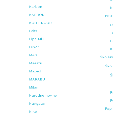
Karbon
N
KARBON
Potr
KOH I NOOR
O
Leitz
T
Lipa Mill
C
Luxor
K
M&G
Školski
Maestri
Ško
Maped
Š
MARABU
Milan
R
Narodne novine
P
Navigator
Papi
Nike