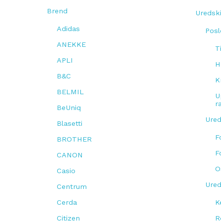
Brend
Uredski
Adidas
Posl
ANEKKE
T
APLI
H
B&C
K
BELMIL
U
r
BeUniq
Ured
Blasetti
F
BROTHER
F
CANON
O
Casio
Ured
Centrum
Cerda
K
Citizen
R