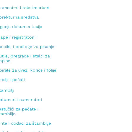
lomasteri i tekstmarkeri
orekturna sredstva
ganje dokumentacije
ape i registratori
ascikli i podloge za pisanje
utije, pregrade i stalci za
opise
pirale za uvez, korice i folije
bilji i pečati
tambilji
atumari i numeratori
astučići za pečate i
tambilje
inte i dodaci za štambilje