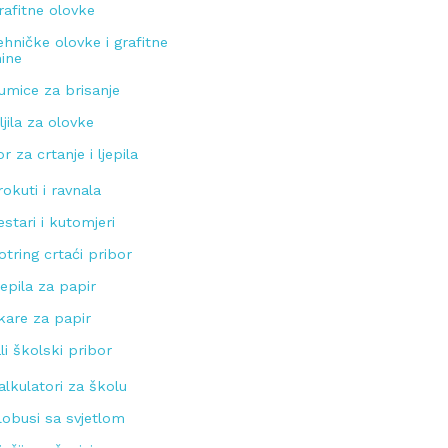
rafitne olovke
ehničke olovke i grafitne
ine
umice za brisanje
iljila za olovke
r za crtanje i ljepila
rokuti i ravnala
estari i kutomjeri
otring crtaći pribor
jepila za papir
kare za papir
li školski pribor
alkulatori za školu
lobusi sa svjetlom