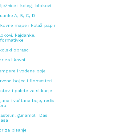
ilježnice i kolegij blokovi
isanke A, B, C, D
ikovne mape i kolaž papir
lokovi, kajdanke,
nformativke
kolski obrasci
or za likovni
empere i vodene boje
rvene bojice i flomasteri
istovi i palete za slikanje
ljane i voštane boje, redis
era
lastelin, glinamol i Das
asa
or za pisanje