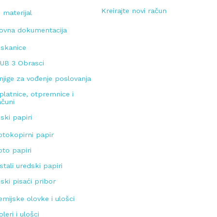
Kreirajte novi račun
 materijal
ovna dokumentacija
iskanice
UB 3 Obrasci
njige za vođenje poslovanja
platnice, otpremnice i
ačuni
ski papiri
otokopirni papir
oto papiri
stali uredski papiri
ski pisaći pribor
emijske olovke i ulošci
oleri i ulošci