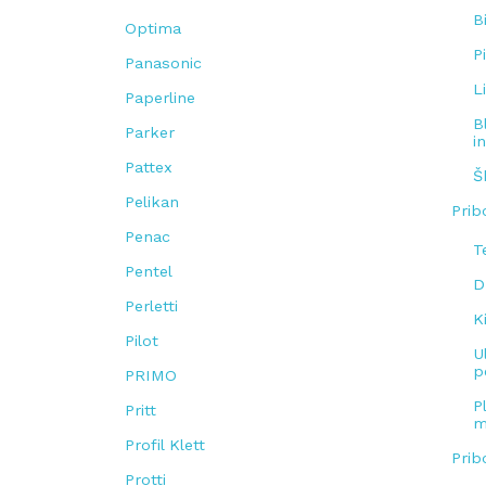
B
Optima
P
Panasonic
L
Paperline
B
Parker
i
Pattex
Š
Pelikan
Prib
Penac
T
Pentel
D
Perletti
K
Pilot
U
p
PRIMO
P
Pritt
m
Profil Klett
Prib
Protti