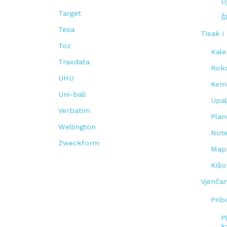
D
Target
Š
Tesa
Tisak i
Toz
Kale
Traxdata
Roko
UHU
Kemi
Uni-ball
Upal
Verbatim
Plan
Wellington
Note
Zweckform
Mapa
Kišo
Vjenčan
Prib
P
k