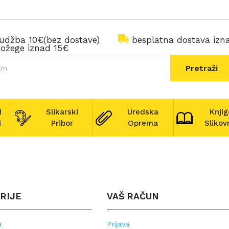
rudžba 10€(bez dostave)
besplatna dostava iz
ožege iznad 15€
Pretraži
I
Slikarski
Uredska
Knjig
i
Pribor
Oprema
Slikov
RIJE
VAŠ RAČUN
a
Prijava