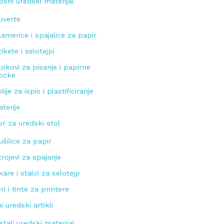
ošni uredski materijal
uverte
lamerice i spajalice za papir
tikete i selotejpi
lokovi za pisanje i papirne
ocke
olije za ispis i plastificiranje
aterije
or za uredski stol
ušilice za papir
trojevi za spajanje
kare i stalci za selotejp
ri i tinte za printere
i uredski artikli
stali uredski materijal