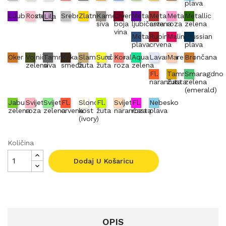
plava
LJubičasta
Roza
Srebrna
Zlatna
Kameno
Crvena
Metallic
Metallic
Metallic
Metallic
Lila
siva
boja
ljubičasta
crvena
roza
zelena
vina
Metallic
Rubin
Malina
Prussian
plava
crvena
plava
Oker
Vojnički
Tamno
Kakao
Slamnato
Sunčano
Koraljno
Aqua
Lavanda
Marelica
Brončana
zelena
siva
smeđa
žuta
žuta
roza
zelena
Fl.
Tamno
Smaragdno
narančasta
žuta
zelena
(emerald)
Jabuka
Svijetlo
Svijetlo
Fl.
Slonova
Fl.
Svijetlo
Fl.
Nebesko
zelena
roza
zelena
crvena
kost
žuta
narančasta
roza
plava
(ivory)
Količina
Dodaj U Košaricu
OPIS