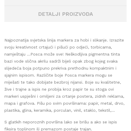
DETALJI PROIZVODA
Najpoznatija svjetska linija markera za hobi i slikanje. Izrazite
svoju kreativnost crtajući i pišući po odjeći, torbicama,
namještaju …Posca može sve! Neškodljiva pigmentna tinta
bazi vode slična akrilu sadrži bijeli opak zbog kojeg svaka
slijedeća boja potpuno prekriva prethodnu kompaktnim i
sjajnim ispisom. Različite boje Posca markera mogu se
miješati te tako dobijate bezbroj nijansi. Boje su kvalitetne,
žive i trajne a ispis ne probija kroz papir te su stoga ovi
markeri uspješni i omiljeni za crtanje postera, zidnih reklama,
mapa i grafova. Pišu po svim površinama: papir, metal, drvo,
plastika, glina, keramika, porculan, vinil, staklo, tekstil,...
S glatkih neporoznih površina lako se brišu a ako se ispis
fiksira toplinom ili premazom postaje trajan.