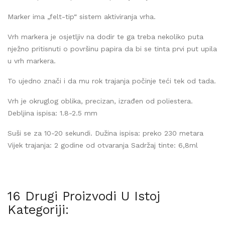
Marker ima „felt-tip“ sistem aktiviranja vrha.
Vrh markera je osjetljiv na dodir te ga treba nekoliko puta
nježno pritisnuti o površinu papira da bi se tinta prvi put upila
u vrh markera.
To ujedno znači i da mu rok trajanja počinje teći tek od tada.
Vrh je okruglog oblika, precizan, izrađen od poliestera.
Debljina ispisa: 1.8-2.5 mm
Suši se za 10-20 sekundi. Dužina ispisa: preko 230 metara
Vijek trajanja: 2 godine od otvaranja Sadržaj tinte: 6,8ml
16 Drugi Proizvodi U Istoj
Kategoriji: