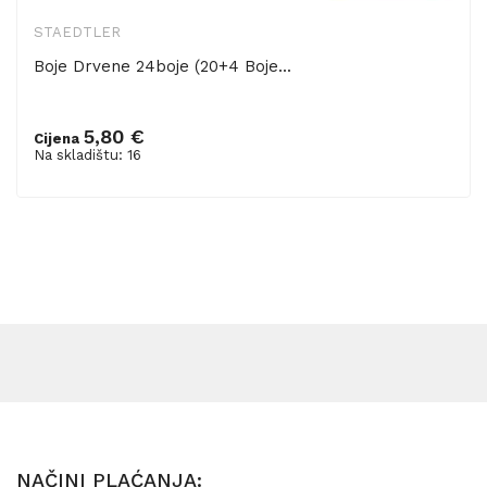
STAEDTLER
Boje Drvene 24boje (20+4 Boje...
5,80 €
Cijena
Dodaj u košaricu
Na skladištu: 16
NAČINI PLAĆANJA: