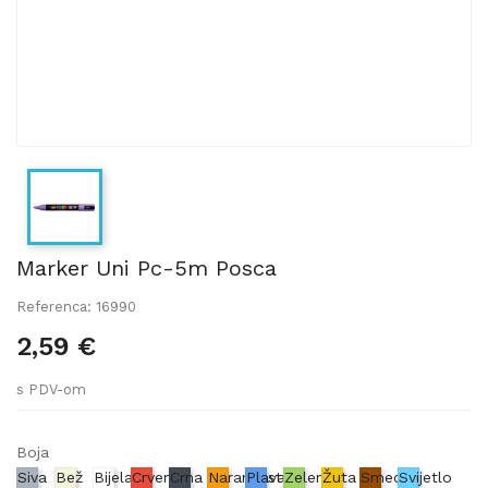
Marker Uni Pc-5m Posca
Referenca: 16990
2,59 €
s PDV-om
Boja
Siva
Bež
Bijela
Crvena
Crna
Narančasta
Plava
Zelena
Žuta
Smeđa
Svijetlo