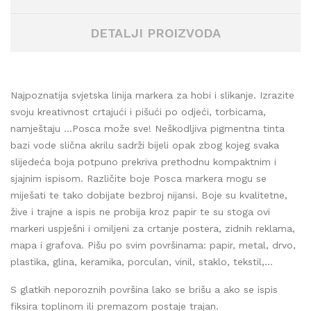
DETALJI PROIZVODA
Najpoznatija svjetska linija markera za hobi i slikanje. Izrazite
svoju kreativnost crtajući i pišući po odjeći, torbicama,
namještaju …Posca može sve! Neškodljiva pigmentna tinta
bazi vode slična akrilu sadrži bijeli opak zbog kojeg svaka
slijedeća boja potpuno prekriva prethodnu kompaktnim i
sjajnim ispisom. Različite boje Posca markera mogu se
miješati te tako dobijate bezbroj nijansi. Boje su kvalitetne,
žive i trajne a ispis ne probija kroz papir te su stoga ovi
markeri uspješni i omiljeni za crtanje postera, zidnih reklama,
mapa i grafova. Pišu po svim površinama: papir, metal, drvo,
plastika, glina, keramika, porculan, vinil, staklo, tekstil,...
S glatkih neporoznih površina lako se brišu a ako se ispis
fiksira toplinom ili premazom postaje trajan.