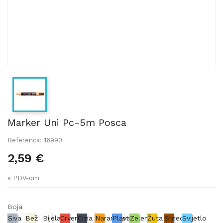
Marker Uni Pc-5m Posca
Referenca: 16990
2,59 €
s PDV-om
Boja
Siva
Bež
Bijela
Crvena
Crna
Narančasta
Plava
Zelena
Žuta
Smeđa
Svijetlo