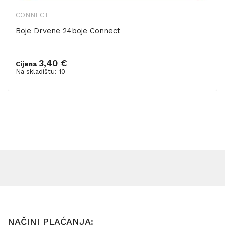
CONNECT
Boje Drvene 24boje Connect
3,40 €
Cijena
Dodaj u košaricu
Na skladištu: 10
NAČINI PLAĆANJA: