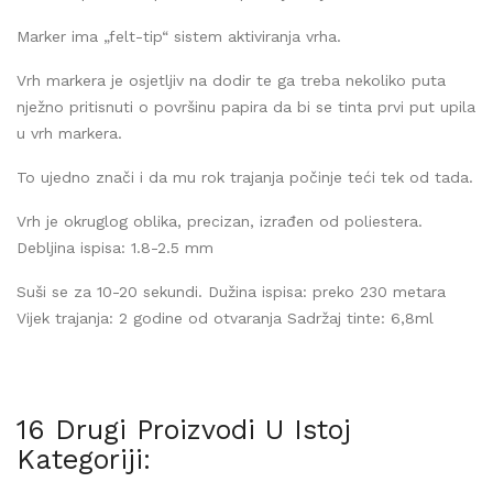
Marker ima „felt-tip“ sistem aktiviranja vrha.
Vrh markera je osjetljiv na dodir te ga treba nekoliko puta
nježno pritisnuti o površinu papira da bi se tinta prvi put upila
u vrh markera.
To ujedno znači i da mu rok trajanja počinje teći tek od tada.
Vrh je okruglog oblika, precizan, izrađen od poliestera.
Debljina ispisa: 1.8-2.5 mm
Suši se za 10-20 sekundi. Dužina ispisa: preko 230 metara
Vijek trajanja: 2 godine od otvaranja Sadržaj tinte: 6,8ml
16 Drugi Proizvodi U Istoj
Kategoriji: