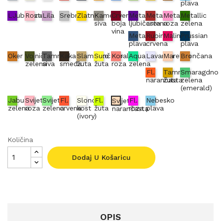
plava
LJubičasta
Roza
Lila
Srebrna
Zlatna
Kameno
Crvena
Metallic
Metallic
Metallic
Metallic
siva
boja
ljubičasta
crvena
roza
zelena
vina
Metallic
Rubin
Malina
Prussian
plava
crvena
plava
Oker
Vojnički
Tamno
Kakao
Slamnato
Sunčano
Koraljno
Aqua
Lavanda
Marelica
Brončana
zelena
siva
smeđa
žuta
žuta
roza
zelena
Fl.
Tamno
Smaragdno
narančasta
žuta
zelena
(emerald)
Jabuka
Svijetlo
Svijetlo
Fl.
Slonova
Fl.
Fl.
Nebesko
Svijetlo
zelena
roza
zelena
crvena
kost
žuta
roza
plava
narančasta
(ivory)
Količina
Dodaj U Košaricu
OPIS