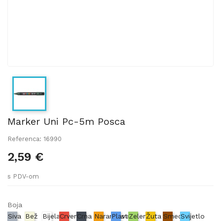
Marker Uni Pc-5m Posca
Referenca: 16990
2,59 €
s PDV-om
Boja
Siva
Bež
Bijela
Crvena
Crna
Narančasta
Plava
Zelena
Žuta
Smeđa
Svijetlo