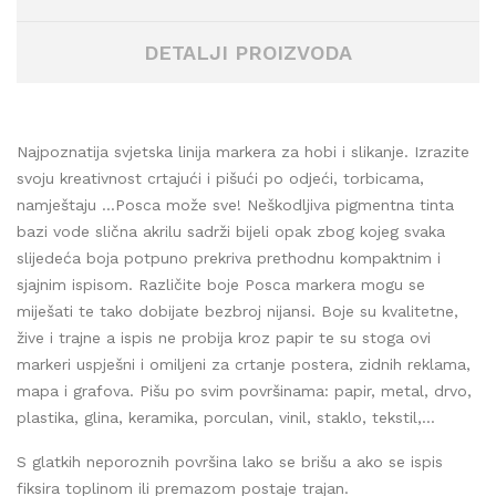
DETALJI PROIZVODA
Najpoznatija svjetska linija markera za hobi i slikanje. Izrazite
svoju kreativnost crtajući i pišući po odjeći, torbicama,
namještaju …Posca može sve! Neškodljiva pigmentna tinta
bazi vode slična akrilu sadrži bijeli opak zbog kojeg svaka
slijedeća boja potpuno prekriva prethodnu kompaktnim i
sjajnim ispisom. Različite boje Posca markera mogu se
miješati te tako dobijate bezbroj nijansi. Boje su kvalitetne,
žive i trajne a ispis ne probija kroz papir te su stoga ovi
markeri uspješni i omiljeni za crtanje postera, zidnih reklama,
mapa i grafova. Pišu po svim površinama: papir, metal, drvo,
plastika, glina, keramika, porculan, vinil, staklo, tekstil,...
S glatkih neporoznih površina lako se brišu a ako se ispis
fiksira toplinom ili premazom postaje trajan.