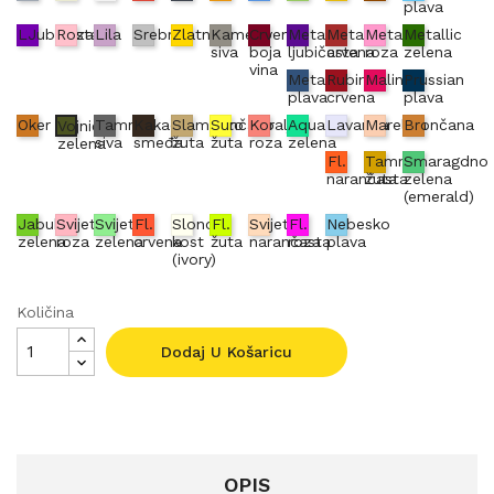
plava
LJubičasta
Roza
Lila
Srebrna
Zlatna
Kameno
Crvena
Metallic
Metallic
Metallic
Metallic
siva
boja
ljubičasta
crvena
roza
zelena
vina
Metallic
Rubin
Malina
Prussian
plava
crvena
plava
Oker
Tamno
Kakao
Slamnato
Sunčano
Koraljno
Aqua
Lavanda
Marelica
Brončana
Vojnički
siva
smeđa
žuta
žuta
roza
zelena
zelena
Fl.
Tamno
Smaragdno
narančasta
žuta
zelena
(emerald)
Jabuka
Svijetlo
Svijetlo
Fl.
Slonova
Fl.
Svijetlo
Fl.
Nebesko
zelena
roza
zelena
crvena
kost
žuta
narančasta
roza
plava
(ivory)
Količina
Dodaj U Košaricu
OPIS