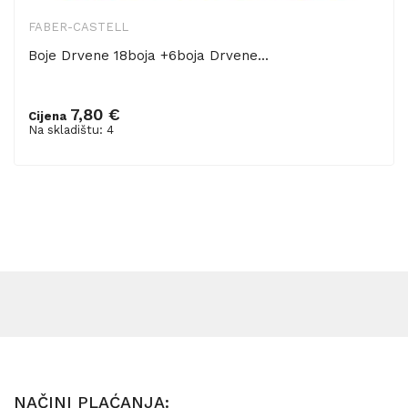
FABER-CASTELL
Boje Drvene 18boja +6boja Drvene...
7,80 €
Cijena
Dodaj u košaricu
Na skladištu: 4
NAČINI PLAĆANJA: