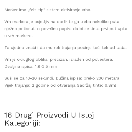
Marker ima „felt-tip“ sistem aktiviranja vrha.
Vrh markera je osjetljiv na dodir te ga treba nekoliko puta
nježno pritisnuti o površinu papira da bi se tinta prvi put upila
u vrh markera.
To ujedno znači i da mu rok trajanja počinje teći tek od tada.
Vrh je okruglog oblika, precizan, izrađen od poliestera.
Debljina ispisa: 1.8-2.5 mm
Suši se za 10-20 sekundi. Dužina ispisa: preko 230 metara
Vijek trajanja: 2 godine od otvaranja Sadržaj tinte: 6,8ml
16 Drugi Proizvodi U Istoj
Kategoriji: