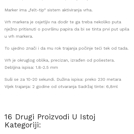
Marker ima „felt-tip“ sistem aktiviranja vrha.
Vrh markera je osjetljiv na dodir te ga treba nekoliko puta
nježno pritisnuti o površinu papira da bi se tinta prvi put upila
u vrh markera.
To ujedno znači i da mu rok trajanja počinje teći tek od tada.
Vrh je okruglog oblika, precizan, izrađen od poliestera.
Debljina ispisa: 1.8-2.5 mm
Suši se za 10-20 sekundi. Dužina ispisa: preko 230 metara
Vijek trajanja: 2 godine od otvaranja Sadržaj tinte: 6,8ml
16 Drugi Proizvodi U Istoj
Kategoriji: