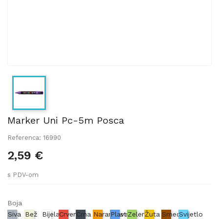
Marker Uni Pc-5m Posca
Referenca: 16990
2,59 €
s PDV-om
Boja
Siva
Bež
Bijela
Crvena
Crna
Narančasta
Plava
Zelena
Žuta
Smeđa
Svijetlo