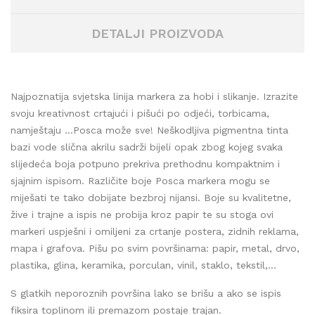
DETALJI PROIZVODA
Najpoznatija svjetska linija markera za hobi i slikanje. Izrazite
svoju kreativnost crtajući i pišući po odjeći, torbicama,
namještaju …Posca može sve! Neškodljiva pigmentna tinta
bazi vode slična akrilu sadrži bijeli opak zbog kojeg svaka
slijedeća boja potpuno prekriva prethodnu kompaktnim i
sjajnim ispisom. Različite boje Posca markera mogu se
miješati te tako dobijate bezbroj nijansi. Boje su kvalitetne,
žive i trajne a ispis ne probija kroz papir te su stoga ovi
markeri uspješni i omiljeni za crtanje postera, zidnih reklama,
mapa i grafova. Pišu po svim površinama: papir, metal, drvo,
plastika, glina, keramika, porculan, vinil, staklo, tekstil,...
S glatkih neporoznih površina lako se brišu a ako se ispis
fiksira toplinom ili premazom postaje trajan.