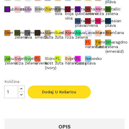
plava
Roza
Lila
Srebrna
Zlatna
Kameno
Crvena
Metallic
Metallic
Metallic
Metallic
LJubičasta
siva
boja
ljubičasta
crvena
roza
zelena
vina
Metallic
Rubin
Malina
Prussian
plava
crvena
plava
Oker
Vojnički
Tamno
Kakao
Slamnato
Sunčano
Koraljno
Aqua
Lavanda
Marelica
Brončana
zelena
siva
smeđa
žuta
žuta
roza
zelena
Fl.
Tamno
Smaragdno
narančasta
žuta
zelena
(emerald)
Jabuka
Svijetlo
Svijetlo
Fl.
Slonova
Fl.
Svijetlo
Fl.
Nebesko
zelena
roza
zelena
crvena
kost
žuta
narančasta
roza
plava
(ivory)
Količina
Dodaj U Košaricu
OPIS